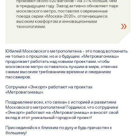
произвел около 520 вагонов - на 37% больше, чем
в предыдущем году. Завод активно обновляет парк
московского метро, поставляя современные
поезда серии «Москва-2020», отличающиеся
высоким комфортом и инновационными
технологиями.
Юбилей Московского метрополитена - это повод вспомнить
не только о прошлом, но и о будущем. «Метровагонмаш»
продолжает работать над новыми проектами, чтобы
московское метро оставалось лучшим в мире, отвечая
самым высоким требованиям времени и ожиданиям
пассажиров.
Сотруники «Энкорп» работают на проектах
«Метровагонмаш».
Поздравляем всех, кто связан с историей и развитием
Московского метрополитена! Гордимся, что сотрудники
«Энкорп» работают на «Метровагонмаш» и вносят свой
вклад в этот уникальный городской проект!
Присоединяйся к близким по духу и будь причастен к
большему!