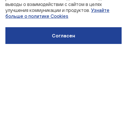
О компании
выводы о взаимодействии с сайтом в целях
Предприятия
улучшения коммуникации и продуктов.
Узнайте
Карьера на производстве
Новости и события
больше о политике Cookies
Связаться с нами
Согласен
Телефон горячей линии
8 (804) 700-40-47
Мы в соц. сетях
Почта
info@enkorp.ru
Политика обработки персональных данных
Политика cookie
г. Москва, Олсуфьевский пер., 8с1