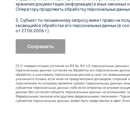
хранения документации (информации) и иных законных 
Оператору продолжить обработку персональных данных
5. Субъект по письменному запросу имеет право на пол
касающейся обработки его персональных данных (в соотв
от 27.06.2006 г.).
Сохранить
[1] О порядке отзыва согласия из ФЗ № 152 «О персональных данных»
персональных данных согласия на обработку его персональных данных
обработку и уничтожить персональные данные в срок, не превышающий
указанного отзыва, если иное не предусмотрено договором, стороной 
поручителем по которому является субъект персональных данных, ин
субъектом персональных данных либо если оператор не вправе осуще
данных без согласия субъекта персональных данных на основаниях, 
Федеральным законом или другими федеральными законами». Подлин
субъектом персональных данных, может быть представлен в офис Энко