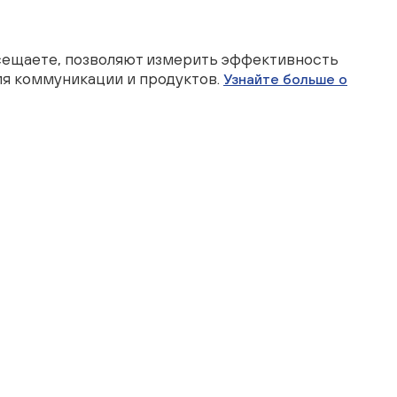
осещаете, позволяют измерить эффективность
ия коммуникации и продуктов.
Узнайте больше о
линии
Политика обработки персональных данных
0-40-47
Политика cookie
г. Москва, Олсуфьевский пер., 8с1
Разработано КБ-12