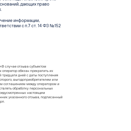
оснований, дающих право
.
учение информации,
етствии с п.7 ст. 14 ФЗ №152
 «В случае отзыва субъектом
 оператор обязан прекратить их
 тридцати дней с даты поступления
которого, выгодоприобретателем или
ым соглашением между оператором и
ствлять обработку персональных
предусмотренных настоящим
ник указанного отзыва, подписанный
рп.