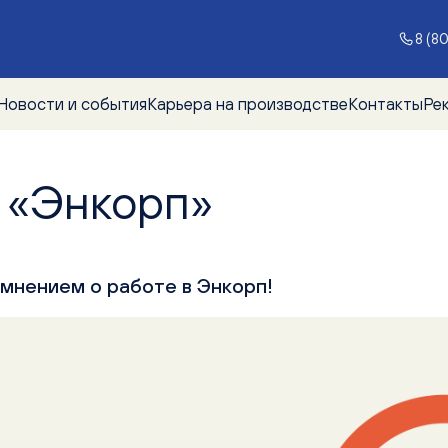
8 (8
Новости и события
Карьера на производстве
Контакты
Ре
 «Энкорп»
 мнением о работе в Энкорп!