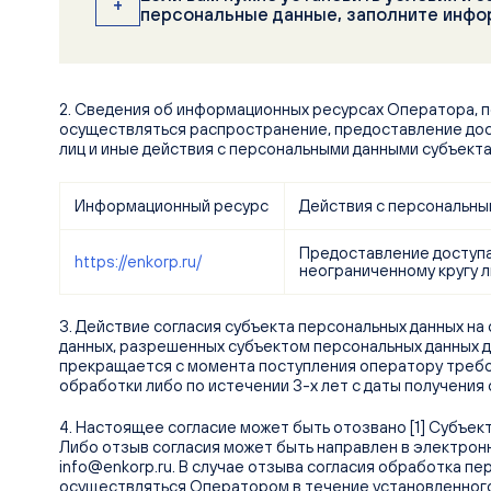
+
персональные данные, заполните инфо
1. Условия и запреты на обработку вышеуказанных пе
Федерального закона от 27.07.2006 N 152-ФЗ "О пе
2. Сведения об информационных ресурсах Оператора, 
Не устанавливаю
осуществляться распространение, предоставление дос
Устанавливаю запрет на передачу (кроме предо
лиц и иные действия с персональными данными субъекта
оператором неограниченному кругу лиц
Устанавливаю запрет на обработку (кроме полу
неограниченным кругом лиц
Информационный ресурс
Действия с персональны
Устанавливаю условия обработки (кроме получ
кругом лиц
Предоставление доступа
https://enkorp.ru/
неограниченному кругу 
Условия, при которых полученные персональные д
только по его внутренней сети, обеспечивающей д
3. Действие согласия субъекта персональных данных на
определенных сотрудников, либо с использовани
данных, разрешенных субъектом персональных данных д
сетей, либо без передачи полученных персональны
прекращается с момента поступления оператору треб
обработки либо по истечении 3-х лет с даты получения 
4. Настоящее согласие может быть отозвано [1] Субъек
Либо отзыв согласия может быть направлен в электрон
info@enkorp.ru. В случае отзыва согласия обработка п
осуществляться Оператором в течение установленног