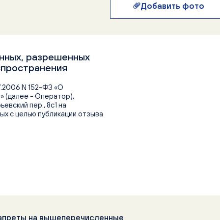
Добавить фото
анных, разрешенных
спространения
7.2006 N 152-ФЗ «О
 (далее - Оператор),
евский пер., 8с1 на
х с целью публикации отзыва
 запреты на вышеперечисленные