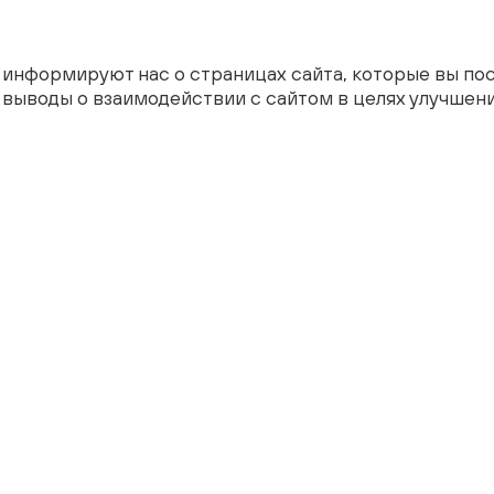
s информируют нас о страницах сайта, которые вы п
е выводы о взаимодействии с сайтом в целях улучшен
ансии
Карьера на производстве
Телефон горячей 
8 (804) 70
ота в «Энкорп»
Новости и события
омпании
дприятия
Мы в соц. сетях
Связаться с нами
Почта
info@enkorp.ru