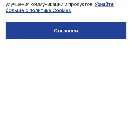
улучшения коммуникации и продуктов.
Узнайте
Понимающее руководство
больше о политике Cookies
Согласен
Подробнее
Забота о сотрудниках
Подробнее
Интересная сфера
Подробнее