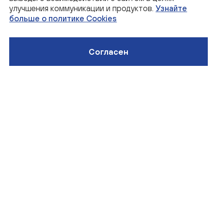
улучшения коммуникации и продуктов.
Узнайте
Понимающее руководство
больше о политике Cookies
Согласен
Подробнее
Забота о сотрудниках
Подробнее
Интересная сфера
Подробнее